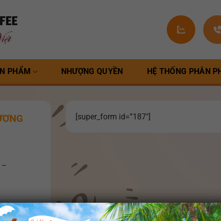
N PHẨM
NHƯỢNG QUYỀN
HỆ THỐNG PHÂN P
[super_form id=”187″]
HƯƠNG
 –
 Ấp 8 –