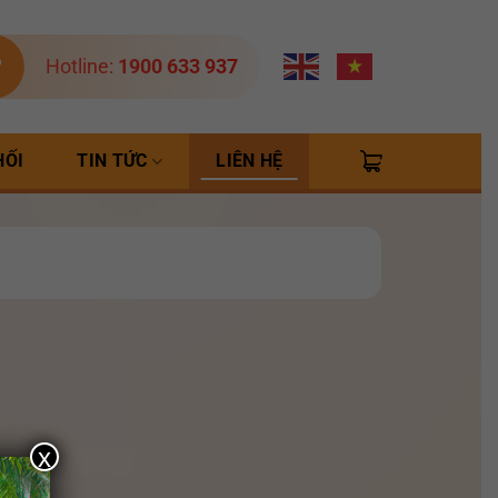
Hotline:
1900 633 937
HỐI
TIN TỨC
LIÊN HỆ
x