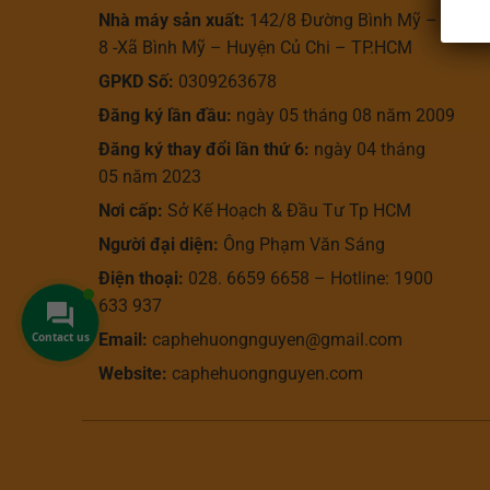
Nhà máy sản xuất:
142/8 Đường Bình Mỹ – Ấp
8 -Xã Bình Mỹ – Huyện Củ Chi – TP.HCM
GPKD Số:
0309263678
Đăng ký lần đầu:
ngày 05 tháng 08 năm 2009
Đăng ký thay đổi lần thứ 6:
ngày 04 tháng
05 năm 2023
Nơi cấp:
Sở Kế Hoạch & Đầu Tư Tp HCM
Người đại diện:
Ông Phạm Văn Sáng
Điện thoại:
028. 6659 6658 – Hotline: 1900
633 937
Email:
caphehuongnguyen@gmail.com
Contact us
Website:
caphehuongnguyen.com