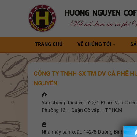
Bỏ
qua
nội
dung
TRANG CHỦ
VỀ CHÚNG TÔI
SẢ
CÔNG TY TNHH SX TM DV CÀ PHÊ 
NGUYÊN
Văn phòng đại diện: 623/1 Phạm Văn Chiêu
Phường 13 – Quận Gò vấp – TP.HCM
Nhà máy sản xuất: 142/8 Đường Bình Mỹ –