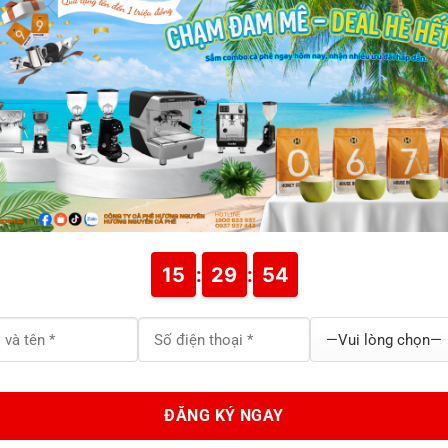
 633 937
15
:
29
:
54
H VỤ TRÀ
HỖ TRỢ KHÁCH HÀNG
F
Chính sách bảo mật
Chính sách giao hàng
Chính sách thanh toán