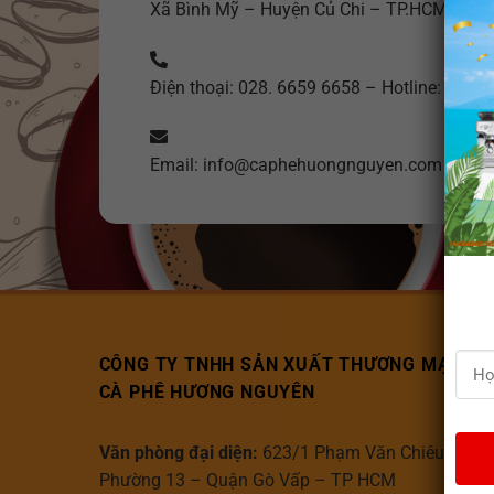
Xã Bình Mỹ – Huyện Củ Chi – TP.HCM
Điện thoại: 028. 6659 6658 – Hotline: 1900
Email: info@caphehuongnguyen.com
CÔNG TY TNHH SẢN XUẤT THƯƠNG MẠI DỊC
CÀ PHÊ HƯƠNG NGUYÊN
Văn phòng đại diện:
623/1 Phạm Văn Chiêu –
Phường 13 – Quận Gò Vấp – TP HCM