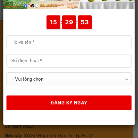
15
:
29
:
53
CÔNG TY TNHH SẢN XUẤT THƯƠNG MẠI DỊCH VỤ
TRÀ CÀ PHÊ HƯƠNG NGUYÊN
Văn phòng đại diện:
623/1 Phạm Văn Chiêu –
Phường 13 – Quận Gò Vấp – TP HCM
Nhà máy sản xuất:
142/8 Đường Bình Mỹ – Ấp
8 -Xã Bình Mỹ – Huyện Củ Chi – TP.HCM
GPKD Số:
0309263678
Đăng ký lần đầu:
ngày 05 tháng 08 năm 2009
Đăng ký thay đổi lần thứ 6:
ngày 04 tháng
05 năm 2023
Nơi cấp:
Sở Kế Hoạch & Đầu Tư Tp HCM