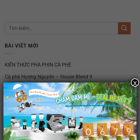
BÀI VIẾT MỚI
KIẾN THỨC PHA PHIN CÀ PHÊ
Cà phê Hương Nguyên – House Blend 9
x
Khi Cà Phê Trở Thành Một Phần Phong Cách Sống
Cà Phê: Khám Phá Hành Trình Từ Hạt Đến Tách Cà Phê
Đậm Đà
Cà Phê Hương Nguyên: Gìn Giữ Trọn Vẹn Hương Vị Cà
Phê Nguyên Bản