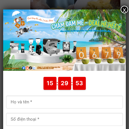
x
Pha chế
15
:
29
:
53
Đổ hỗn hợp sữa sầu riêng vào cốc cao.
Thêm đá viên tuỳ thích.
Cuối cùng, đổ bọt cà phê lên trên mặt sữa
sầu riêng.
Thưởng thức