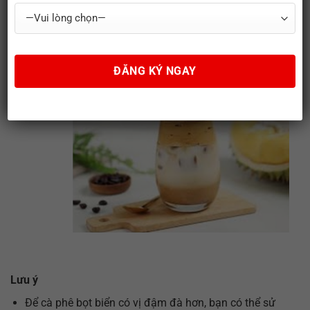
:
Dùng thìa khuấy nhẹ để kết hợp bọt cà phê
với sữa sầu riêng trước khi thưởng thức.
Lưu ý
Để cà phê bọt biển có vị đậm đà hơn, bạn có thể sử