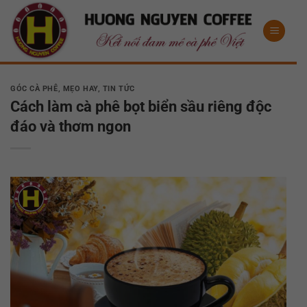
Bỏ
qua
nội
dung
GÓC CÀ PHÊ
,
MẸO HAY
,
TIN TỨC
Cách làm cà phê bọt biển sầu riêng độc
đáo và thơm ngon