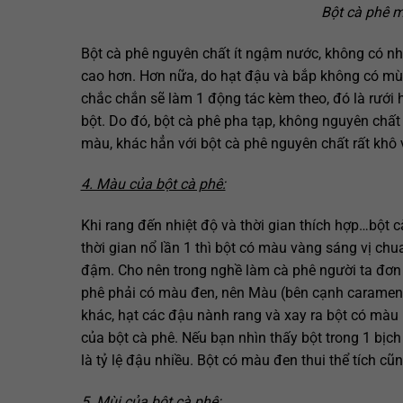
Bột cà phê 
Bột cà phê nguyên chất ít ngậm nước, không có nh
cao hơn. Hơn nữa, do hạt đậu và bắp không có mùi 
chắc chắn sẽ làm 1 động tác kèm theo, đó là rưới h
bột. Do đó, bột cà phê pha tạp, không nguyên chấ
màu, khác hẳn với bột cà phê nguyên chất rất khô v
4. Màu của bột cà phê:
Khi rang đến nhiệt độ và thời gian thích hợp…bột
thời gian nổ lần 1 thì bột có màu vàng sáng vị ch
đậm. Cho nên trong nghề làm cà phê người ta đơn g
phê phải có màu đen, nên Màu (bên cạnh caramen
khác, hạt các đậu nành rang và xay ra bột có mà
của bột cà phê. Nếu bạn nhìn thấy bột trong 1 bị
là tỷ lệ đậu nhiều. Bột có màu đen thui thể tích cũ
5. Mùi của bột cà phê: