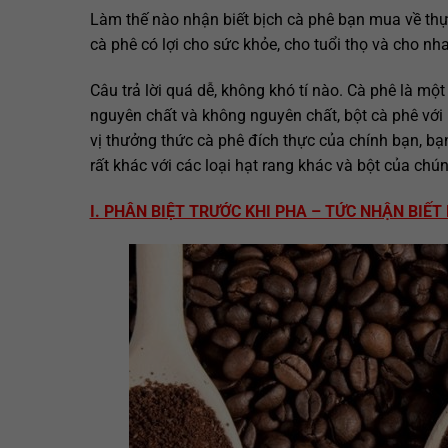
Làm thế nào nhận biết bịch cà phê bạn mua về thực
cà phê có lợi cho sức khỏe, cho tuổi thọ và cho nh
Câu trả lời quá dễ, không khó tí nào. Cà phê là một 
nguyên chất và không nguyên chất, bột cà phê với
vị thưởng thức cà phê đích thực của chính bạn, bạn
rất khác với các loại hạt rang khác và bột của chún
I. PHÂN BIỆT TRƯỚC KHI PHA – TỨC NHẬN BIẾ