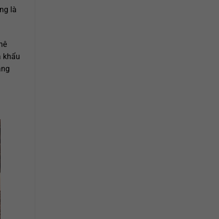
ng là
hê
à khẩu
ang