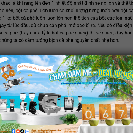
hác là khi rang lên đến 1 nhiệt độ nhất định sẽ nở lớn và thể tí
ho nên, bột cà phê luôn luôn có khối lượng riêng thấp hơn bột cá
 1 kg bột cà phê luôn luôn lớn hơn thể tích của bột các loại ngũ
ay từ lúc đầu, dù chưa cần phải mở bao bì ra. Nếu có điều kiện
cà phê, (hay chứa tỷ lệ bột cà phê nhiều) thì sẽ nhiều, đầy hơn,
 chúng ta có cảm tưởng bịch cà phê nguyên chất nhẹ hơn.
 có độ xốp , tơi và rời. Bột của hạt ngũ cốc khác thường dính lại
hất và một bịch cà phê không nguyên chất, bạn mở 2 bịch ra, l
nước. Bột cà phê nguyên chất xốp nhẹ, có khối lượng riêng thấ
 hạt ngũ cốc khác có khối lượng riêng lớn hơn, nên chìm xuống
 sợi cellulose đồng đều, dễ vỡ và vỡ đều trong cối xay, nên bột 
 các loại hạt đậu, bắp rang, khi xay bột độ mịn không đồng đều