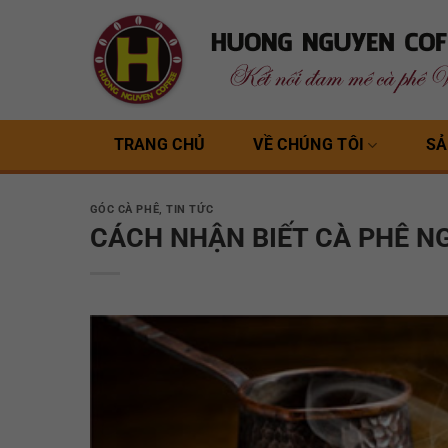
Bỏ
qua
nội
dung
TRANG CHỦ
VỀ CHÚNG TÔI
SẢ
GÓC CÀ PHÊ
,
TIN TỨC
CÁCH NHẬN BIẾT CÀ PHÊ N