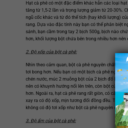
Hạt cà phê có một đặc điểm khác hẳn các loại hạt k
tăng từ 1,5-2 lần và trọng lượng giảm từ 20-30%. C
ngũ cốc khác và từ đó thể tích (hay khối lượng) của
rang. Dựa vào đặc tính này bạn có thể phân biệt ng
sánh, bạn cầm trong tay 2 bịch 500g, bịch nào chứa 
hơn, khối lượng bột chứa bên trong nhiều hơn nên
2. Độ xốp của bột cà phê:
Nhìn theo cảm quan, bột cà phê nguyên chất rất nhẹ,
tơi bong hơn. Nếu bạn có một bịch cà phê nguyên c
chén nước, múc 2 muỗng bột của 2 bịch đổ lên mặt 
nên có khuynh hướng nổi lên trên, còn bột của các
hơn. Ngoài ra, hạt cà phê rang rất giòn, có cấu trúc
xay ra có độ xốp, mịn tương đối đồng đều. Trái lại
không có độ tơi xốp như bột cà phê nguyên chất.
3. Độ ẩm của bột cà phê: