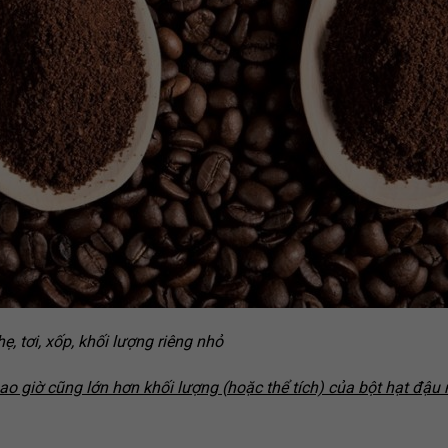
ẹ, tơi, xốp, khối lượng riêng nhỏ
bao giờ cũng lớn hơn khối lượng (hoặc thể tích) của bột hạt đậu