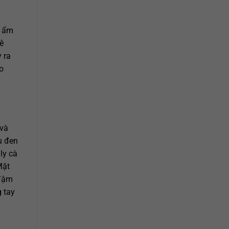
ộ ẩm
ê
 ra
o
 và
u đen
ly cà
Mặt
 đậm
 tay