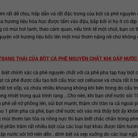
 rất dễ chịu, hấp dẫn và rất đặc trưng của bột cà phê nguyên 
a hương liệu hóa học được tẩm vào đậu, bắp bởi vì họ ít có dịp
có mùi hơi tanh, theo cảm quan, nếu tinh tế một chút, bạn có t
 quyện với hương liệu bốc lên một mùi thơm nặng nề chứ không 
T TRẠNG THÁI CỦA BỘT CÀ PHÊ NGUYÊN CHẤT KHI GẶP NƯỚC
biệt chính xác cà phê nguyên chất với cà phê pha tạp hay bột 
 cà phê được cấu tạo bởi cấu trúc sợi celluose và chứa rất ít ti
 rất tơi xốp, và chứa nhiều khoang không khí bên trong do cấu tr
động nhiệt trong quá trình rang …Cho nên, khi bạn chế nước sôi 
 phê sẽ nở phồng lên, sủi bọt mạnh, thậm chí tràn ra cả ngoài p
o 1 phin pha cà phê, bạn chế nước sôi vào mà thấy bột ấy khô
ốc mùi thơm lan tỏa ra nồng nực thì bạn biết chắc chắn trong phi
 tỷ lệ phần trăm rất nhiều bột của các loại hạt khác được tẩm hươn
ặp nước sôi trở nên dẽo , dính bệt và xẹp xuống do các loại ngũ