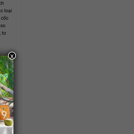
ch
c loại
 cốc
 so
 to
x
, ít
ấy 2
p,
 nhanh
cà phê
 nên