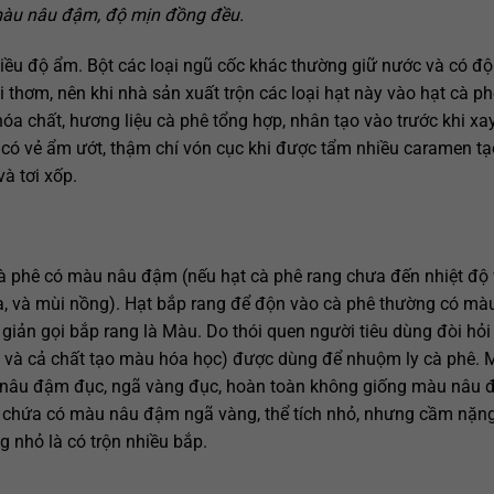
màu nâu đậm, độ mịn đồng đều.
iều độ ẩm. Bột các loại ngũ cốc khác thường giữ nước và có đ
thơm, nên khi nhà sản xuất trộn các loại hạt này vào hạt cà ph
óa chất, hương liệu cà phê tổng hợp, nhân tạo vào trước khi xay
t có vẻ ẩm ướt, thậm chí vón cục khi được tẩm nhiều caramen tạ
à tơi xốp.
 cà phê có màu nâu đậm (nếu hạt cà phê rang chưa đến nhiệt độ
ua, và mùi nồng). Hạt bắp rang để độn vào cà phê thường có mà
iản gọi bắp rang là Màu. Do thói quen người tiêu dùng đòi hỏi 
 và cả chất tạo màu hóa học) được dùng để nhuộm ly cà phê. 
u nâu đậm đục, ngã vàng đục, hoàn toàn không giống màu nâu
ch chứa có màu nâu đậm ngã vàng, thể tích nhỏ, nhưng cầm nặng
ng nhỏ là có trộn nhiều bắp.