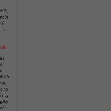
chất.
 ngửi
hể
dịu
 SÔI
của
nh
úc
100 độ
hin.
ng nở
n nầy
g liệu
 cốc