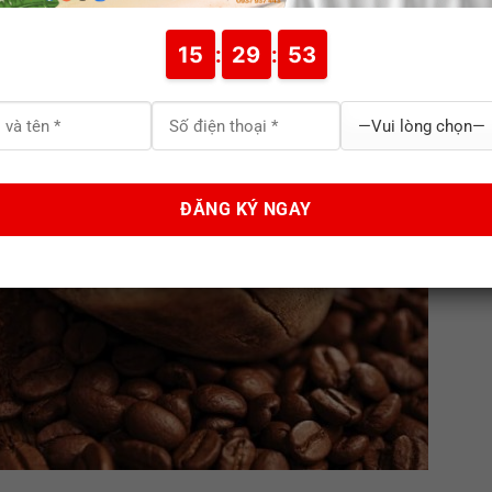
15
:
29
:
52