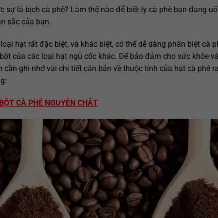
 sự là bịch cà phê? Làm thế nào để biết ly cà phê bạn đang uố
an sắc của bạn.
loại hạt rất đặc biệt, và khác biệt, có thể dễ dàng phân biệt cà p
 bột của các loại hạt ngũ cốc khác. Để bảo đảm cho sức khỏe v
 cần ghi nhớ vài chi tiết căn bản về thuộc tính của hạt cà phê r
g:
T BỘT CÀ PHÊ NGUYÊN CHẤT