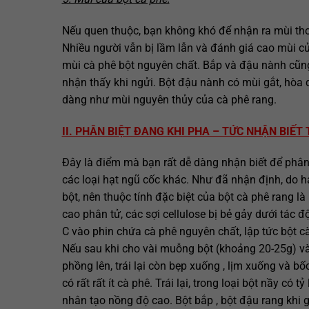
Nếu quen thuộc, bạn không khó để nhận ra mùi thơm
Nhiều người vẫn bị lầm lẫn và đánh giá cao mùi củ
mùi cà phê bột nguyên chất. Bắp và đậu nành cũng 
nhận thấy khi ngửi. Bột đậu nành có mùi gắt, hòa
dàng như mùi nguyên thủy của cà phê rang.
II. PHÂN BIỆT ĐANG KHI PHA – TỨC NHẬN BIẾ
Đây là điểm mà bạn rất dễ dàng nhận biết để phân 
các loại hạt ngũ cốc khác. Như đã nhận định, do hạt
bột, nên thuộc tính đặc biệt của bột cà phê rang là
cao phân tử, các sợi cellulose bị bẻ gảy dưới tác 
C vào phin chứa cà phê nguyên chất, lập tức bột cà
Nếu sau khi cho vài muỗng bột (khoảng 20-25g) và
phồng lên, trái lại còn bẹp xuống , lịm xuống và b
có rất rất ít cà phê. Trái lại, trong loại bột nầy có
nhân tạo nồng độ cao. Bột bắp , bột đậu rang khi g