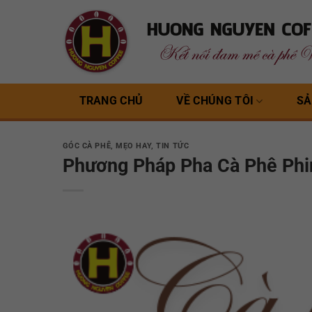
Bỏ
qua
nội
dung
TRANG CHỦ
VỀ CHÚNG TÔI
SẢ
GÓC CÀ PHÊ
,
MẸO HAY
,
TIN TỨC
Phương Pháp Pha Cà Phê Phi