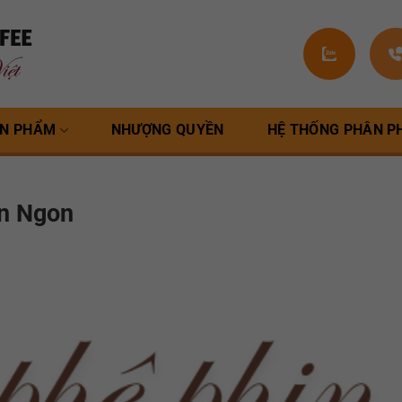
N PHẨM
NHƯỢNG QUYỀN
HỆ THỐNG PHÂN P
n Ngon