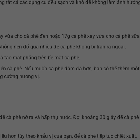
ng tất cả các dụng cụ đều sạch và khô để không làm ảnh hưởn
ay vừa cho cà phê đen hoặc 17g cà phê xay vừa cho cà phê sữa
 không nên đổ quá nhiều để cà phê không bị tràn ra ngoài.
và tạo mặt phẳng trên bề mặt cà phê.
ể nén cà phê. Nếu muốn cà phê đậm đà hơn, bạn có thể thêm một
g cường hương vị.
để cà phê nở ra và hấp thụ nước. Đợi khoảng 30 giây để cà phê
ều hơn tùy theo khẩu vị của bạn, để cà phê tiếp tục chiết xuất.